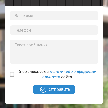
Я соглашаюсь с
политикой кон­фи­ден­ци­
аль­но­сти
сайта.
Отправить