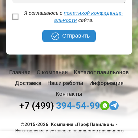
Я соглашаюсь с
политикой кон­фи­ден­ци­
аль­но­сти
сайта.
Отправить
Главная
О компании
Каталог павильонов
Доставка
Наши работы
Информация
Контакты
+7 (499)
394-54-99
©2015-2026. Компания «ПрофПавильон»
-
Изготовление и установка павильонов различного
назначения в Рязани