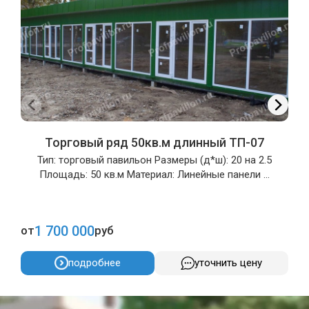
Торговый ряд 50кв.м длинный ТП-07
Тип: торговый павильон Размеры (д*ш): 20 на 2.5
Площадь: 50 кв.м Материал: Линейные панели ...
1 700 000
от
руб
о
подробнее
уточнить цену